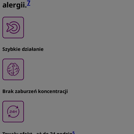
7
alergii.
Szybkie działanie
Brak zaburzeń koncentracji
5