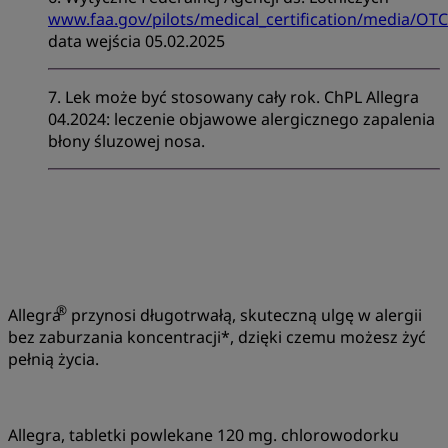
www.faa.gov/pilots/medical_certification/media/OTC
data wejścia 05.02.2025​
7. Lek może być stosowany cały rok. ChPL Allegra
04.2024: leczenie objawowe alergicznego zapalenia
błony śluzowej nosa.
®
Allegra
przynosi długotrwałą, skuteczną ulgę w alergii
bez zaburzania koncentracji*, dzięki czemu możesz żyć
pełnią życia.
Allegra, tabletki powlekane 120 mg. chlorowodorku