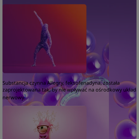
Substancja czynna Allegry, feksofenadyna, została
zaprojektowana tak, by nie wpływać na ośrodkowy układ
3
nerwowy.