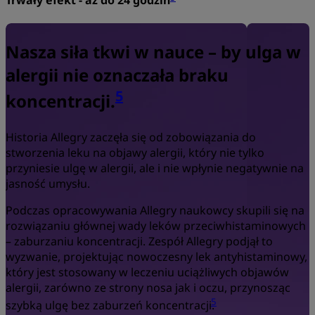
Trwały efekt - aż do 24 godzin
Nasza siła tkwi w nauce – by ulga w
alergii nie oznaczała braku
5
koncentracji.
Historia Allegry zaczęła się od zobowiązania do
stworzenia leku na objawy alergii, który nie tylko
przyniesie ulgę w alergii, ale i nie wpłynie negatywnie na
jasność umysłu.
Podczas opracowywania Allegry naukowcy skupili się na
rozwiązaniu głównej wady leków przeciwhistaminowych
– zaburzaniu koncentracji. Zespół Allegry podjął to
wyzwanie, projektując nowoczesny lek antyhistaminowy,
który jest stosowany w leczeniu uciążliwych objawów
alergii, zarówno ze strony nosa jak i oczu, przynosząc
5
szybką ulgę bez zaburzeń koncentracji.